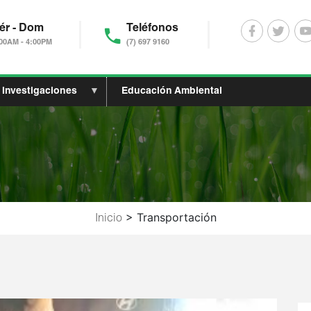
ér - Dom
Teléfonos
00AM - 4:00PM
(7) 697 9160
Investigaciones
Educación Ambiental
Sobrescribir
> Transportación
Inicio
enlaces
de
ayuda