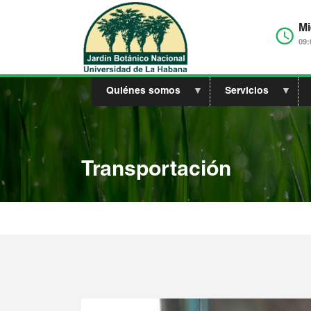
Pasar
al
Mi
contenido
09:
principal
Quiénes somos
Servicios
Transportación